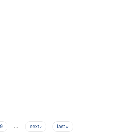
9
…
next ›
last »