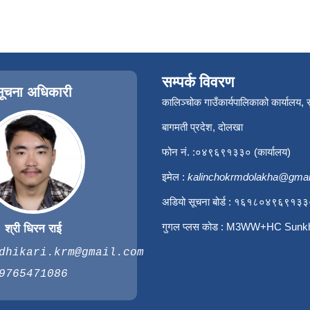
सम्पर्क विवरण
सूचना अधिकारी
कालिञ्चोक गाउँकार्यपालिकाको कार्यालय,
बागमती प्रदेश, दोलखा
फोन नं. :०४९६९१३३० (कार्यालय)
इमेल :
kalinchokrmdolakha@gmai
अडियो सूचना बोर्ड : १६१८०४९६९१३
गुगल प्लस कोड : M3WW+HC Sunk
श्री धिरन राई
dhikari.krm@gmail.com
9765471086