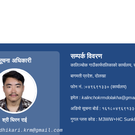
सम्पर्क विवरण
सूचना अधिकारी
कालिञ्चोक गाउँकार्यपालिकाको कार्यालय,
बागमती प्रदेश, दोलखा
फोन नं. :०४९६९१३३० (कार्यालय)
इमेल :
kalinchokrmdolakha@gmai
अडियो सूचना बोर्ड : १६१८०४९६९१३
गुगल प्लस कोड : M3WW+HC Sunk
श्री धिरन राई
dhikari.krm@gmail.com