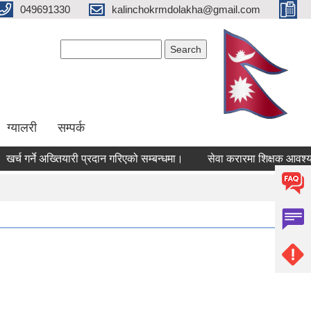
049691330
kalinchokrmdolakha@gmail.com
Search form
Search
ग्यालरी
सम्पर्क
र्च गर्ने अख्तियारी प्रदान गरिएको सम्बन्धमा।
सेवा करारमा शिक्षक आवश्यकता