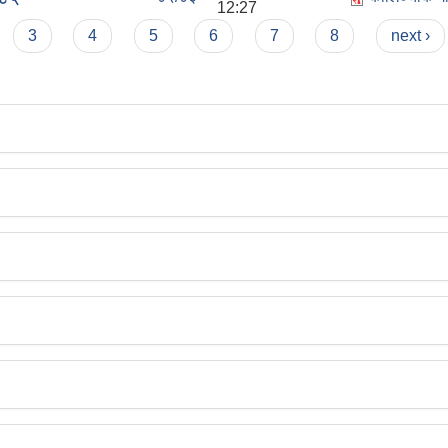
12:27
3
4
5
6
7
8
next ›