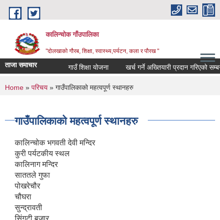
Skip to main content
कालिन्चोक गाँउपालिका
"दोलखाको गौरब, शिक्षा, स्वास्थ्य,पर्यटन, कला र पौरख "
ताजा समाचार
गाउँ शिक्षा योजना
खर्च गर्ने अख्तियारी प्रदान गरिएको सम्बन
You are here
Home
»
परिचय
» गाउँपालिकाको महत्वपूर्ण स्थानहरु
गाउँपालिकाको महत्वपूर्ण स्थानहरु
कालिन्चोक भगवती देवी मन्दिर
कुरी पर्यटकीय स्थल
कालिनाग मन्दिर
साततले गुफा
पोखरेचौर
चौघरा
सुन्द्रावती
सिंगटी बजार