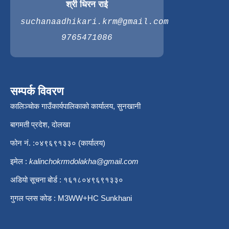
श्री धिरन राई
suchanaadhikari.krm@gmail.com
9765471086
सम्पर्क विवरण
कालिञ्चोक गाउँकार्यपालिकाको कार्यालय, सुनखानी
बागमती प्रदेश, दोलखा
फोन नं. :०४९६९१३३० (कार्यालय)
इमेल :
kalinchokrmdolakha@gmail.com
अडियो सूचना बोर्ड : १६१८०४९६९१३३०
गुगल प्लस कोड : M3WW+HC Sunkhani