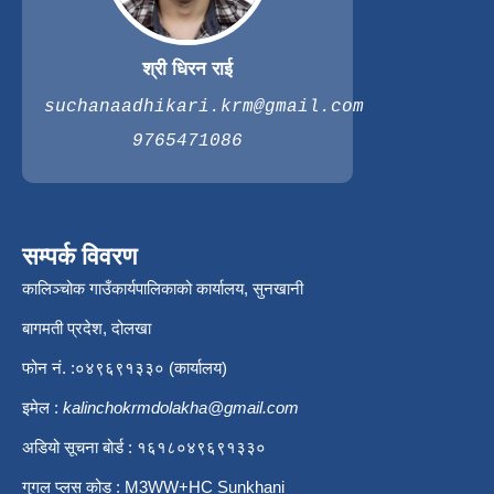
श्री धिरन राई
suchanaadhikari.krm@gmail.com
9765471086
सम्पर्क विवरण
कालिञ्चोक गाउँकार्यपालिकाको कार्यालय, सुनखानी
बागमती प्रदेश, दोलखा
फोन नं. :०४९६९१३३० (कार्यालय)
इमेल :
kalinchokrmdolakha@gmail.com
अडियो सूचना बोर्ड : १६१८०४९६९१३३०
गुगल प्लस कोड : M3WW+HC Sunkhani