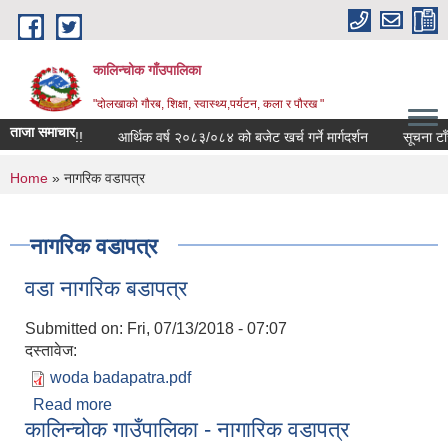
Skip to main content
कालिन्चोक गाँउपालिका
"दोलखाको गौरब, शिक्षा, स्वास्थ्य,पर्यटन, कला र पौरख "
ताजा समाचार
बन्धी सूचना !!!
आर्थिक वर्ष २०८३/०८४ को बजेट खर्च गर्ने मार्गदर्शन
सूचना टाँस 
You are here
Home
» नागरिक वडापत्र
नागरिक वडापत्र
वडा नागरिक बडापत्र
Submitted on:
Fri, 07/13/2018 - 07:07
दस्तावेज:
woda badapatra.pdf
Read more
about वडा नागरिक बडापत्र
कालिन्चोक गाउँपालिका - नागारिक वडापत्र