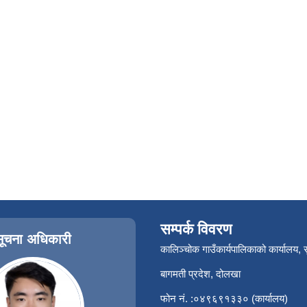
सम्पर्क विवरण
सूचना अधिकारी
कालिञ्चोक गाउँकार्यपालिकाको कार्यालय,
बागमती प्रदेश, दोलखा
फोन नं. :०४९६९१३३० (कार्यालय)