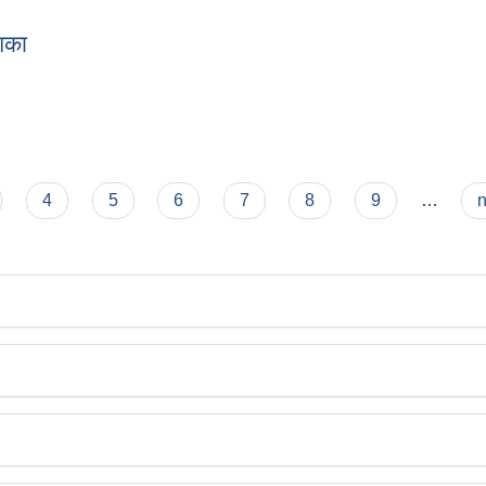
न्वय कार्यविधि
िका
्देशिका
4
5
6
7
8
9
…
n