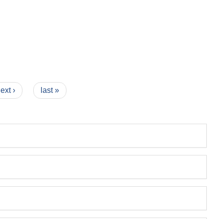
ext ›
last »