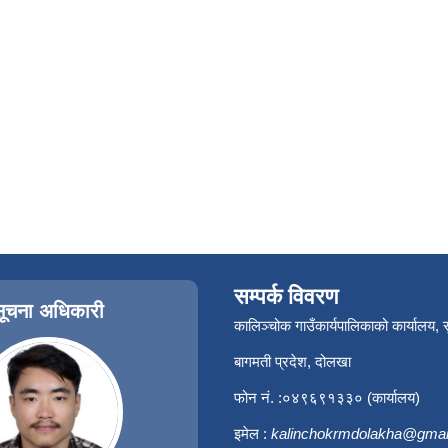
सम्पर्क विवरण
सूचना अधिकारी
कालिञ्चोक गाउँकार्यपालिकाको कार्यालय,
बागमती प्रदेश, दोलखा
फोन नं. :०४९६९१३३० (कार्यालय)
इमेल :
kalinchokrmdolakha@gmai