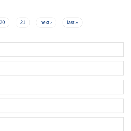
20
21
next ›
last »