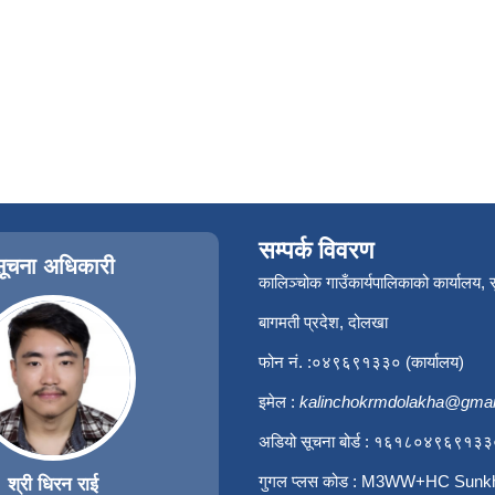
सम्पर्क विवरण
सूचना अधिकारी
कालिञ्चोक गाउँकार्यपालिकाको कार्यालय,
बागमती प्रदेश, दोलखा
फोन नं. :०४९६९१३३० (कार्यालय)
इमेल :
kalinchokrmdolakha@gmai
अडियो सूचना बोर्ड : १६१८०४९६९१३
गुगल प्लस कोड : M3WW+HC Sunk
श्री धिरन राई