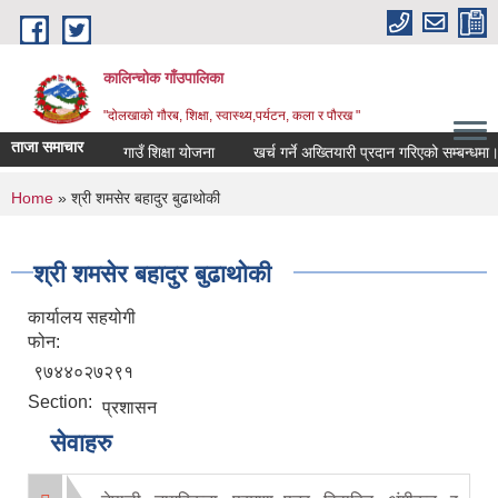
Skip to main content
कालिन्चोक गाँउपालिका
"दोलखाको गौरब, शिक्षा, स्वास्थ्य,पर्यटन, कला र पौरख "
ताजा समाचार
गाउँ शिक्षा योजना
खर्च गर्ने अख्तियारी प्रदान गरिएको सम्बन्धमा।
You are here
Home
» श्री शमसेर बहादुर बुढाथोकी
श्री शमसेर बहादुर बुढाथोकी
कार्यालय सहयोगी
फोन:
९७४४०२७२९१
Section:
प्रशासन
सेवाहरु